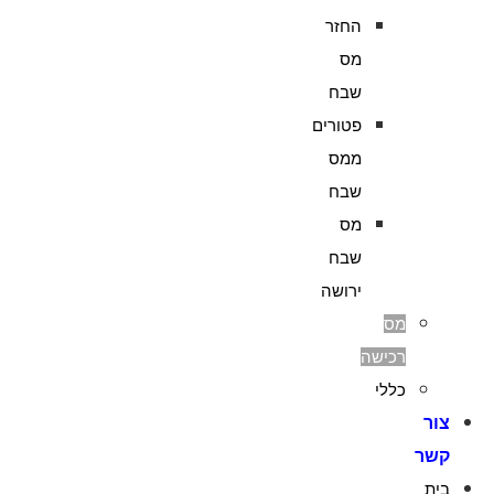
החזר
מס
שבח
פטורים
ממס
שבח
מס
שבח
ירושה
מס
רכישה
כללי
צור
קשר
בית